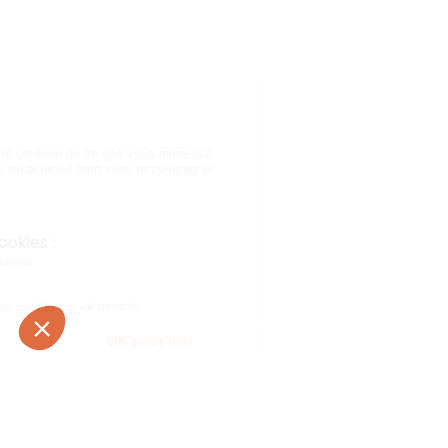
Contactez-nous
contact@digikap.com
Services
Linkedin
Réalisations
Instagram
L'agence
Twitter
Jobs
2
Digikap (2022), tous droits réservés
Modifier vos préférences en matière de cookies